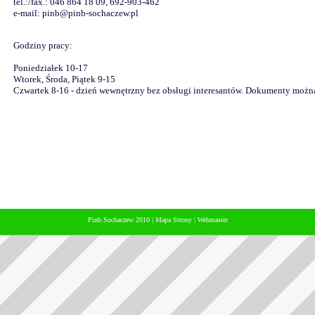
tel.:/fax.: 046 864 18 09, 692-903-462
e-mail: pinb@pinb-sochaczew.pl
Godziny pracy:
Poniedziałek 10-17
Wtorek, Środa, Piątek 9-15
Czwartek 8-16 - dzień wewnętrzny bez obsługi interesantów. Dokumenty można 
Pinb Sochaczew 2010
|
Mapa Strony
|
Webmaster